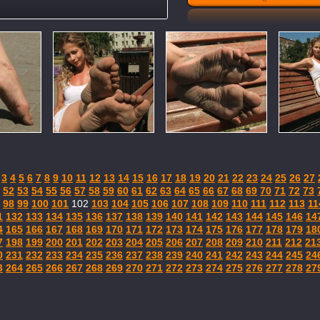
3
4
5
6
7
8
9
10
11
12
13
14
15
16
17
18
19
20
21
22
23
24
25
26
27
52
53
54
55
56
57
58
59
60
61
62
63
64
65
66
67
68
69
70
71
72
73
98
99
100
101
102
103
104
105
106
107
108
109
110
111
112
113
11
1
132
133
134
135
136
137
138
139
140
141
142
143
144
145
146
14
4
165
166
167
168
169
170
171
172
173
174
175
176
177
178
179
18
7
198
199
200
201
202
203
204
205
206
207
208
209
210
211
212
21
0
231
232
233
234
235
236
237
238
239
240
241
242
243
244
245
24
3
264
265
266
267
268
269
270
271
272
273
274
275
276
277
278
27