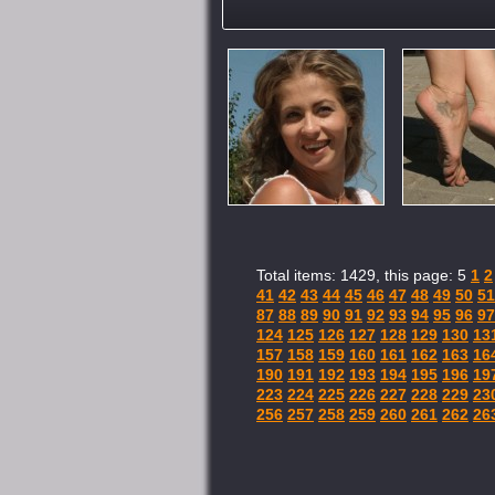
Total items: 1429, this page: 5
1
2
41
42
43
44
45
46
47
48
49
50
51
87
88
89
90
91
92
93
94
95
96
97
124
125
126
127
128
129
130
13
157
158
159
160
161
162
163
16
190
191
192
193
194
195
196
19
223
224
225
226
227
228
229
23
256
257
258
259
260
261
262
26