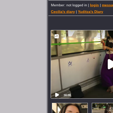
Member: not logged in |
login
|
messa
Cecilia's diary
|
Yuditza's Diary
00:00