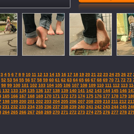
3
4
5
6
7
8
9
10
11
12
13
14
15
16
17
18
19
20
21
22
23
24
25
26
27
52
53
54
55
56
57
58
59
60
61
62
63
64
65
66
67
68
69
70
71
72
73
98
99
100
101
102
103
104
105
106
107
108
109
110
111
112
113
11
1
132
133
134
135
136
137
138
139
140
141
142
143
144
145
146
14
4
165
166
167
168
169
170
171
172
173
174
175
176
177
178
179
18
7
198
199
200
201
202
203
204
205
206
207
208
209
210
211
212
21
0
231
232
233
234
235
236
237
238
239
240
241
242
243
244
245
24
3
264
265
266
267
268
269
270
271
272
273
274
275
276
277
278
27