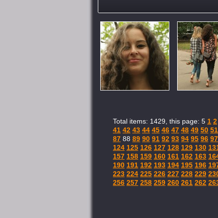
Total items: 1429, this page: 5
1
2
41
42
43
44
45
46
47
48
49
50
51
87
88
89
90
91
92
93
94
95
96
97
124
125
126
127
128
129
130
13
157
158
159
160
161
162
163
16
190
191
192
193
194
195
196
19
223
224
225
226
227
228
229
23
256
257
258
259
260
261
262
26