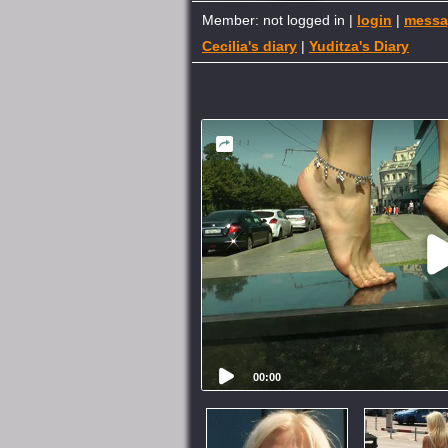
Member: not logged in |
login
|
messa
Cecilia's diary
|
Yuditza's Diary
00:00