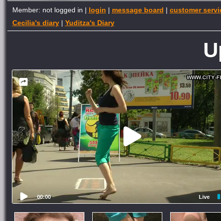
Member: not logged in |
login
|
message board
|
customer servi
Cecilia's diary
|
Yuditza's Diary
U
00:00
Live