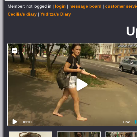
Member: not logged in |
login
|
message board
|
customer servi
Cecilia's diary
|
Yuditza's Diary
U
00:00
Live