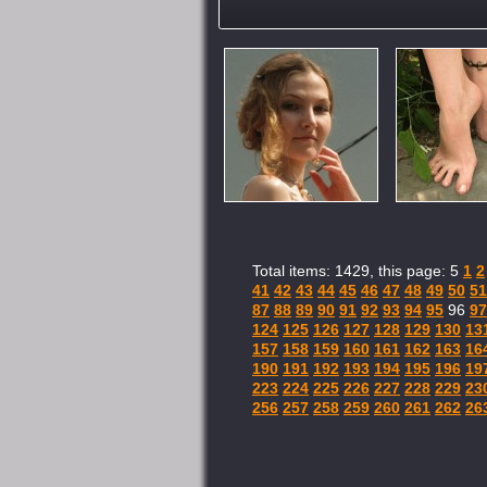
Total items: 1429, this page: 5
1
2
41
42
43
44
45
46
47
48
49
50
51
87
88
89
90
91
92
93
94
95
96
97
124
125
126
127
128
129
130
13
157
158
159
160
161
162
163
16
190
191
192
193
194
195
196
19
223
224
225
226
227
228
229
23
256
257
258
259
260
261
262
26