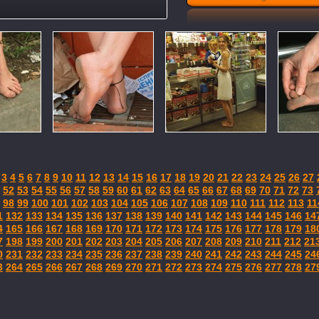
3
4
5
6
7
8
9
10
11
12
13
14
15
16
17
18
19
20
21
22
23
24
25
26
27
52
53
54
55
56
57
58
59
60
61
62
63
64
65
66
67
68
69
70
71
72
73
98
99
100
101
102
103
104
105
106
107
108
109
110
111
112
113
11
1
132
133
134
135
136
137
138
139
140
141
142
143
144
145
146
14
4
165
166
167
168
169
170
171
172
173
174
175
176
177
178
179
18
7
198
199
200
201
202
203
204
205
206
207
208
209
210
211
212
21
0
231
232
233
234
235
236
237
238
239
240
241
242
243
244
245
24
3
264
265
266
267
268
269
270
271
272
273
274
275
276
277
278
27