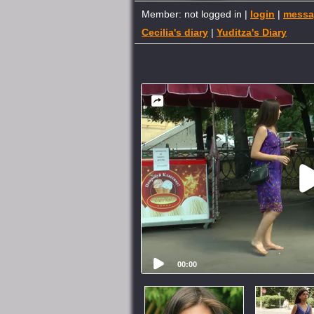
Member: not logged in |
login
|
messa
Cecilia's diary
|
Yuditza's Diary
00:00