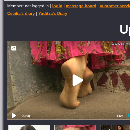
Member: not logged in |
login
|
message board
|
customer servi
Cecilia's diary
|
Yuditza's Diary
U
00:00
Live