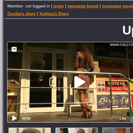
Member: not logged in |
login
|
message board
|
customer servi
Cecilia's diary
|
Yuditza's Diary
U
00:00
Live