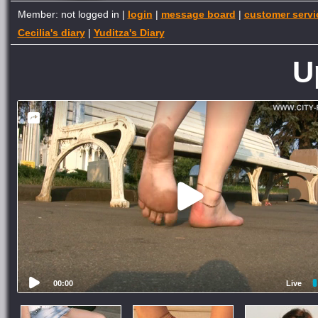
Member: not logged in |
login
|
message board
|
customer servi
Cecilia's diary
|
Yuditza's Diary
U
00:00
Live