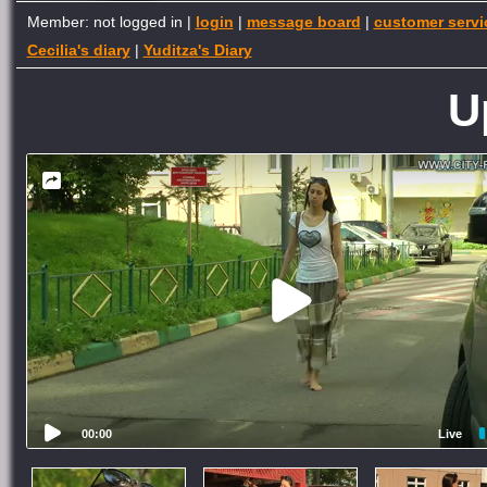
Member: not logged in |
login
|
message board
|
customer servi
Cecilia's diary
|
Yuditza's Diary
U
00:00
Live