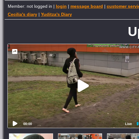
Member: not logged in |
login
|
message board
|
customer servi
Cecilia's diary
|
Yuditza's Diary
U
00:00
Live