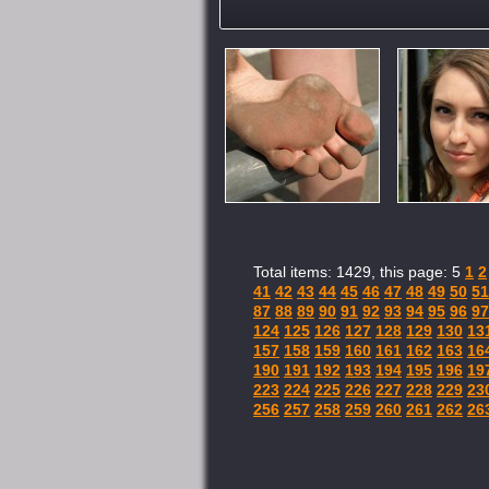
Total items: 1429, this page: 5
1
2
41
42
43
44
45
46
47
48
49
50
51
87
88
89
90
91
92
93
94
95
96
97
124
125
126
127
128
129
130
13
157
158
159
160
161
162
163
16
190
191
192
193
194
195
196
19
223
224
225
226
227
228
229
23
256
257
258
259
260
261
262
26