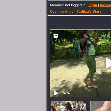
Member: not logged in |
login
|
messa
Cecilia's diary
|
Yuditza's Diary
00:00