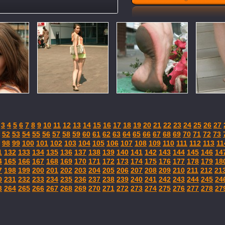
3
4
5
6
7
8
9
10
11
12
13
14
15
16
17
18
19
20
21
22
23
24
25
26
27
52
53
54
55
56
57
58
59
60
61
62
63
64
65
66
67
68
69
70
71
72
73
98
99
100
101
102
103
104
105
106
107
108
109
110
111
112
113
11
1
132
133
134
135
136
137
138
139
140
141
142
143
144
145
146
14
4
165
166
167
168
169
170
171
172
173
174
175
176
177
178
179
18
7
198
199
200
201
202
203
204
205
206
207
208
209
210
211
212
21
0
231
232
233
234
235
236
237
238
239
240
241
242
243
244
245
24
3
264
265
266
267
268
269
270
271
272
273
274
275
276
277
278
27